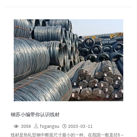
缝分——直缝焊管、螺旋焊管。按断面形状（1）简单断面钢
管——圆形钢管、方形钢管、椭圆形钢管、三角形钢管、六角
形钢管、菱形钢管、八角形钢管、半圆形钢圆、其他。（2）
复杂断面钢管——不等边六角形钢管、五瓣梅花形钢管、双凸
形钢管、双凹形钢管、瓜···
钢苏小编带你认识线材
2059
fsgangsu
2023-03-11
线材是热轧型钢中断面尺寸最小的一种。在我国一般直径5～