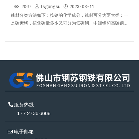
2067
fsgangsu
2023-03-11
线材分类方法如下：按钢的化学成分，线材可分为两大类：一
是碳素钢，按含碳量多少又可分为低碳钢、中碳钢和高碳钢；
二是合金钢。目前（1992年）线材的钢种主要是普通低碳
钢、优质碳素钢、焊条钢、钢丝绳钢、不锈耐酸钢、耐热钢、
滚动轴承钢等三十多种。按断面形状，线材有圆形、方形、椭
圆形、梯形和异形等。方形极少，异形更少，一般圆形断面较
多。佛山市钢苏钢铁有限公司是一家专业从事钢材批发及钢材
加工定制的实力企业。
服务热线
177 2736 6668
电子邮箱