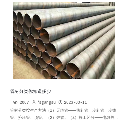
油裂化用无缝钢管：有执行标准GB/T14976；流体输送用不
锈钢无缝钢管，常见材质有合金（15CrMo、12Cr1···
管材分类你知道多少
2007
fsgangsu
2023-03-11
管材分类按生产方法（1）无缝管——热轧管、冷轧管、冷拔
管、挤压管、顶管。（2）焊管。（a）按工艺分——电弧焊
管、电阻焊管（高频、低频）、气焊管、炉焊管。（b）按焊